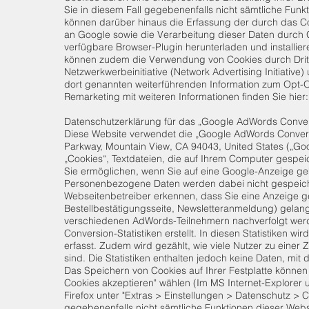
Sie in diesem Fall gegebenenfalls nicht sämtliche Fun
können darüber hinaus die Erfassung der durch das C
an Google sowie die Verarbeitung dieser Daten durch 
verfügbare Browser-Plugin herunterladen und installie
können zudem die Verwendung von Cookies durch Drittan
Netzwerkwerbeinitiative (Network Advertising Initiative)
dort genannten weiterführenden Information zum Opt-
Remarketing mit weiteren Informationen finden Sie hier
Datenschutzerklärung für das „Google AdWords Conver
Diese Website verwendet die „Google AdWords Conversi
Parkway, Mountain View, CA 94043, United States („G
„Cookies“, Textdateien, die auf Ihrem Computer gespe
Sie ermöglichen, wenn Sie auf eine Google-Anzeige gek
Personenbezogene Daten werden dabei nicht gespeicher
Webseitenbetreiber erkennen, dass Sie eine Anzeige ge
Bestellbestätigungsseite, Newsletteranmeldung) gelan
verschiedenen AdWords-Teilnehmern nachverfolgt wer
Conversion-Statistiken erstellt. In diesen Statistiken wi
erfasst. Zudem wird gezählt, wie viele Nutzer zu einer 
sind. Die Statistiken enthalten jedoch keine Daten, mit d
Das Speichern von Cookies auf Ihrer Festplatte können 
Cookies akzeptieren" wählen (Im MS Internet-Explorer u
Firefox unter "Extras > Einstellungen > Datenschutz > C
gegebenenfalls nicht sämtliche Funktionen dieser Webs