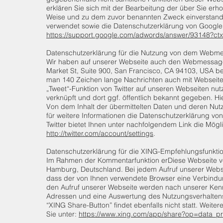
erklären Sie sich mit der Bearbeitung der über Sie er
Weise und zu dem zuvor benannten Zweck einverstande
verwendet sowie die Datenschutzerklärun
https://support.google.com/adwords/answer/93148?ctx
Datenschutzerklärung für die Nutzung von dem Webmes
Wir haben auf unserer Webseite auch den Webmessagedien
Market St, Suite 900, San Francisco, CA 94103, USA berei
man 140 Zeichen lange Nachrichten auch mit Webseitenl
„Tweet“-Funktion von Twitter auf unseren Webseiten nutz
verknüpft und dort ggf. öffentlich bekannt gegeben. H
Von dem Inhalt der übermittelten Daten und deren Nutzu
für weitere Informationen die Datenschutzerklärung von
Twitter bietet Ihnen unter nachfolgendem Link die Mögli
http://twitter.com/account/settings
.
Datenschutzerklärung für die XING-Empfehlungsfunkti
Im Rahmen der Kommentarfunktion erDiese Webseite v
Hamburg, Deutschland. Bei jedem Aufruf unserer Webseit
dass der von Ihnen verwendete Browser eine Verbindu
den Aufruf unserer Webseite werden nach unserer Kennt
Adressen und eine Auswertung des Nutzungsverhalte
“XING Share-Button” findet ebenfalls nicht statt. Weit
Sie unter:
https://www.xing.com/app/share?op=data_pr