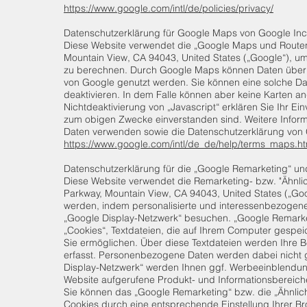
https://www.google.com/intl/de/policies/privacy/
Datenschutzerklärung für Google Maps von Google Inc
Diese Website verwendet die „Google Maps und Routenp
Mountain View, CA 94043, United States („Google“), u
zu berechnen. Durch Google Maps können Daten über 
von Google genutzt werden. Sie können eine solche Da
deaktivieren. In dem Falle können aber keine Karten a
Nichtdeaktivierung von „Javascript“ erklären Sie Ihr E
zum obigen Zwecke einverstanden sind. Weitere Infor
Daten verwenden sowie die Datenschut
https://www.google.com/intl/de_de/help/terms_maps.ht
Datenschutzerklärung für die „Google Remarketing“ un
Diese Website verwendet die Remarketing- bzw. "Ähnli
Parkway, Mountain View, CA 94043, United States („Go
werden, indem personalisierte und interessenbezogen
„Google Display-Netzwerk“ besuchen. „Google Remarket
„Cookies“, Textdateien, die auf Ihrem Computer gespe
Sie ermöglichen. Über diese Textdateien werden Ihre 
erfasst. Personenbezogene Daten werden dabei nicht 
Display-Netzwerk“ werden Ihnen ggf. Werbeeinblendung
Website aufgerufene Produkt- und Informationsbereich
Sie können das „Google Remarketing“ bzw. die „Ähnlic
Cookies durch eine entsprechende Einstellung Ihrer Br